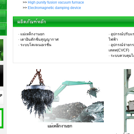
>>
High punity fusion vacuum furnace
>>
Electromagnetic damping device
· แม่เหล็กงานยก
· อุปกรณ์ปรับแ
· เตาอินดักชั่นสุญญากาศ
ไฟฟ้า
· ระบบโคเจเนอเรชั่น
· อุปกรณ์จ่า
เสตท(CVCF)
· ระบบควบคุมไ