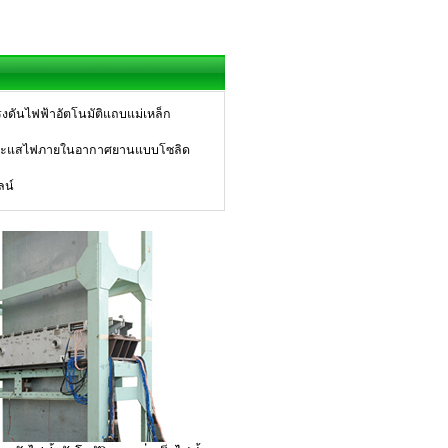
รงดันไฟฟ้าอัตโนมัติแถบแม่เหล็ก
ยกระแสไฟภายในอากาศยานแบบโซลิด
ลน์